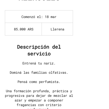
Comenzó el: 18 mar
C
o
85.000
m
pesos
85.000 ARS
Llerena
argentinos
e
n
z
ó
Descripción del
e
servicio
l
:
1
Entrená tu nariz.
8
m
Dominá las familias olfativas.
a
r
Pensá como perfumista.
Una formación profunda, práctica y
progresiva para dejar de mezclar al
azar y empezar a componer
fragancias con criterio