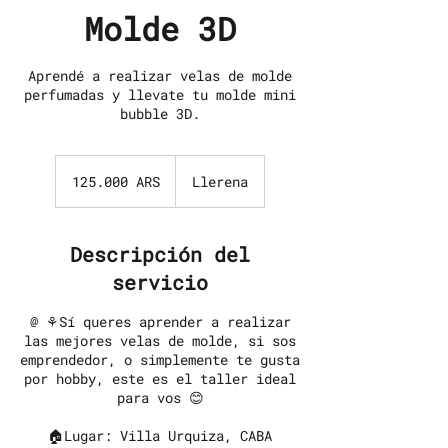
Molde 3D
Aprendé a realizar velas de molde
perfumadas y llevate tu molde mini
bubble 3D.
125.000
pesos
125.000 ARS
Llerena
argentinos
Descripción del
servicio
@ ⚘Sí queres aprender a realizar
las mejores velas de molde, si sos
emprendedor, o simplemente te gusta
por hobby, este es el taller ideal
para vos 😊
🏠Lugar: Villa Urquiza, CABA