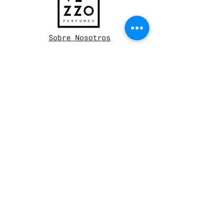
Sobre Nosotros
Amamos el arte, hacemos perfumes.
Creemos que el alma de una fragancia
proviene de la intención con la que
se crea y la atención con la que se
prepara.
Llená el formulario con tus
consultas y te responderemos
pronto