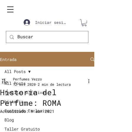
Iniciar sesión
Entrada
All Posts
Perfumes Vezzo
All Posts
12 oct 2020
2 min de lectura
Historia del
familias olfativas
Perfume: ROMA
historia
Contenido Exclusivo
Actualizado:
9 abr 2021
Blog
Taller Gratuito