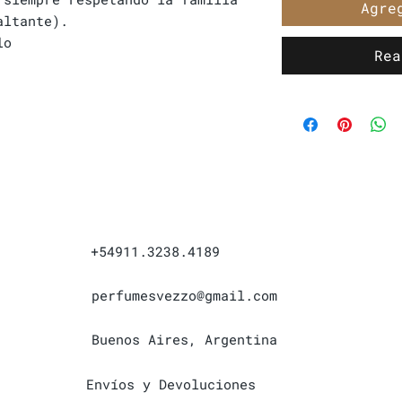
Agre
altante).
lo
Rea
+54911.3238.4189
perfumesvezzo@gmail.com
Buenos Aires, Argentina
Envíos y Devoluciones